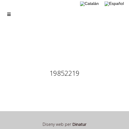
19852219
Diseny web per
Dinatur