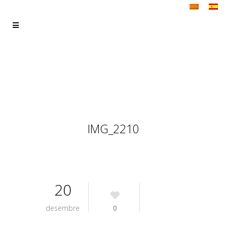
IMG_2210
20
desembre
0